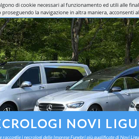
valgono di cookie necessari al funzionamento ed utili alle fina
Home
In Caso di Dec
 proseguendo la navigazione in altra maniera, acconsenti all
CROLOGI NOVI LIG
he raccoglie i necrologi delle Imprese Funebri più qualificate di Novi Ligu