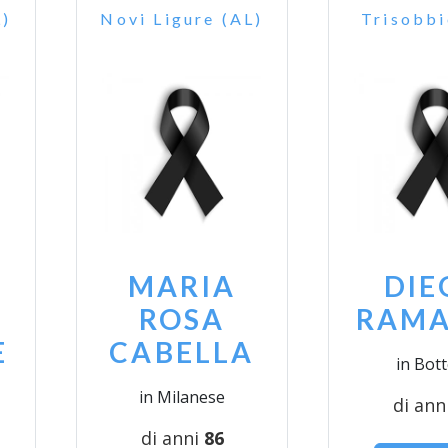
L)
Novi Ligure (AL)
Trisobbi
MARIA
DIE
ROSA
RAMA
E
CABELLA
in Bot
in Milanese
di ann
di anni
86