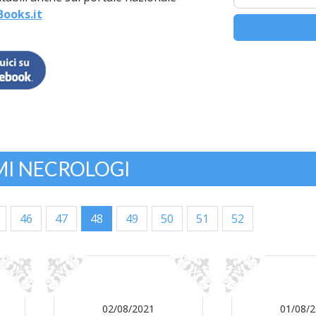
ooks.it
MI NECROLOGI
46
47
48
49
50
51
52
02/08/2021
01/08/