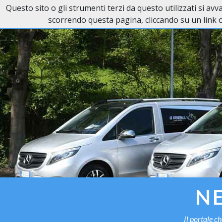
Questo sito o gli strumenti terzi da questo utilizzati si av
Necrologi Novi Ligure
scorrendo questa pagina, cliccando su un link o
NE
Il portale c