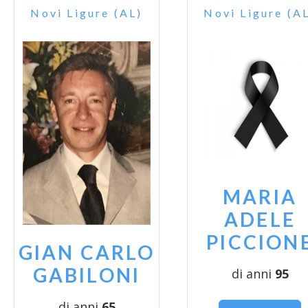
Novi Ligure (AL)
Novi Ligure (A
MARIA
ADELE
PICCION
GIAN CARLO
GABILONI
di anni
95
di anni
65