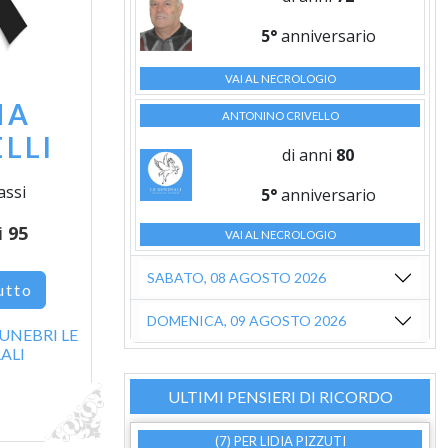
5°
anniversario
VAI AL NECROLOGIO
MA
ANTONINO CRIVELLO
LLI
di anni
80
assi
5°
anniversario
i
95
VAI AL NECROLOGIO
SABATO, 08 AGOSTO 2026
utto
DOMENICA, 09 AGOSTO 2026
UNEBRI LE
ALI
ULTIMI PENSIERI DI RICORDO
(7) PER
LIDIA PIZZUTI