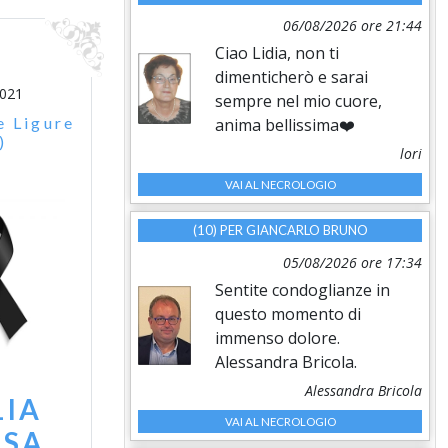
06/08/2026 ore 21:44
Ciao Lidia, non ti
dimenticherò e sarai
2021
sempre nel mio cuore,
e Ligure
anima bellissima❤️
)
lori
VAI AL NECROLOGIO
(10) PER
GIANCARLO BRUNO
05/08/2026 ore 17:34
Sentite condoglianze in
questo momento di
immenso dolore.
Alessandra Bricola.
Alessandra Bricola
LIA
VAI AL NECROLOGIO
ESA