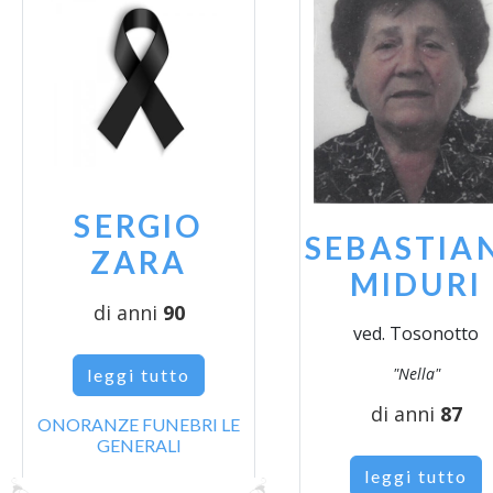
SERGIO
SEBASTIA
ZARA
MIDURI
di anni
90
ved. Tosonotto
"Nella"
leggi tutto
di anni
87
ONORANZE FUNEBRI LE
GENERALI
leggi tutto