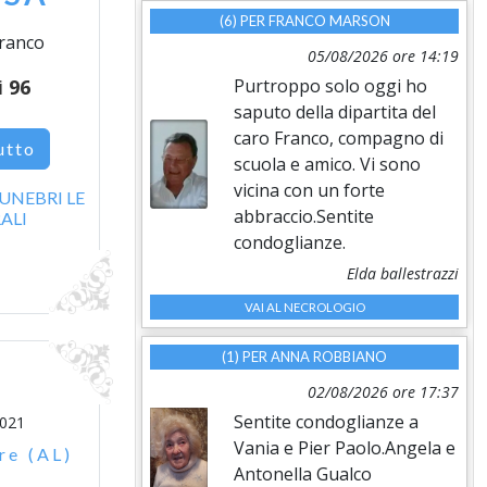
(6) PER
FRANCO MARSON
franco
05/08/2026 ore 14:19
Purtroppo solo oggi ho
i
96
saputo della dipartita del
caro Franco, compagno di
utto
scuola e amico. Vi sono
vicina con un forte
UNEBRI LE
abbraccio.Sentite
ALI
condoglianze.
Elda ballestrazzi
VAI AL NECROLOGIO
(1) PER
ANNA ROBBIANO
02/08/2026 ore 17:37
Sentite condoglianze a
2021
Vania e Pier Paolo.Angela e
re (AL)
Antonella Gualco