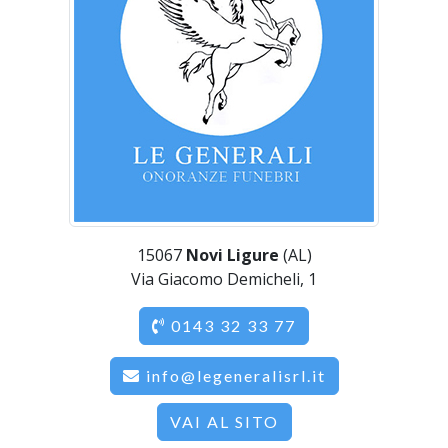
15067
Novi Ligure
(AL)
Via Giacomo Demicheli, 1
0143 32 33 77
info@legeneralisrl.it
VAI AL SITO