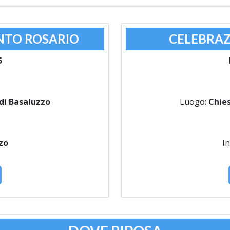
NTO ROSARIO
CELEBRAZ
5
di Basaluzzo
Luogo:
Chies
zo
In