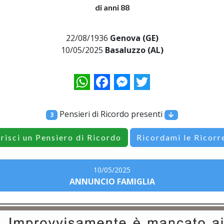
di anni 88
22/08/1936
Genova (GE)
10/05/2025
Basaluzzo (AL)
WhatsApp
Facebook
Messenger
Twitter
Pensieri di Ricordo presenti
3
erisci un Pensiero di Ricordo
Ricordami le Ricorr
10/05/2025
ANNUNCIO FAMIGLIA