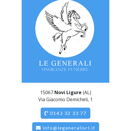
15067
Novi Ligure
(AL)
Via Giacomo Demicheli, 1
0143 32 33 77
info@legeneralisrl.it