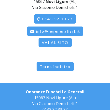
15067
Novi Ligure
(AL)
Via Giacomo Demicheli, 1
0143 32 33 77
info@legeneralisrl.it
VAI AL SITO
Torna indietro
Onoranze Funebri Le Generali
15067 Novi Ligure (AL)
Via Giacomo Demicheli, 1
0143 32 33 77