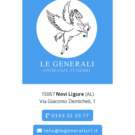
15067
Novi Ligure
(AL)
Via Giacomo Demicheli, 1
0143 32 33 77
info@legeneralisrl.it