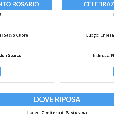
NTO ROSARIO
CELEBRAZ
6
el Sacro Cuore
Luogo:
Chiesa
)
 don Sturzo
Indirizzo:
N
DOVE RIPOSA
Luogo:
Cimitero di Pasturana