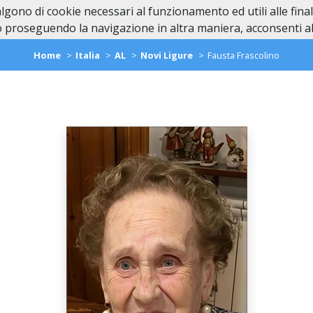
valgono di cookie necessari al funzionamento ed utili alle fina
Home
In Caso di Dec
 proseguendo la navigazione in altra maniera, acconsenti all
Home
Italia
AL
Novi Ligure
Fausta Frascolino