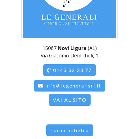
15067
Novi Ligure
(AL)
Via Giacomo Demicheli, 1
0143 32 33 77
info@legeneralisrl.it
VAI AL SITO
Torna indietro