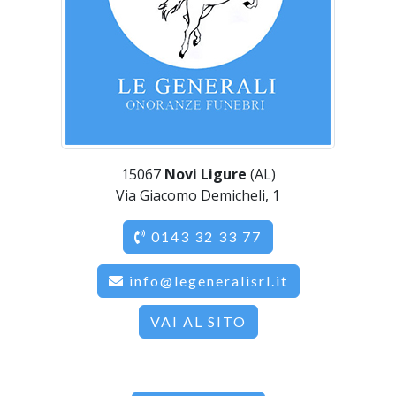
15067
Novi Ligure
(AL)
Via Giacomo Demicheli, 1
0143 32 33 77
info@legeneralisrl.it
VAI AL SITO