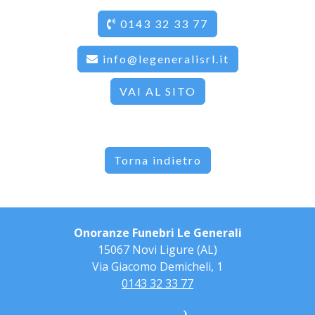
0143 32 33 77
info@legeneralisrl.it
VAI AL SITO
Torna indietro
Onoranze Funebri Le Generali
15067 Novi Ligure (AL)
Via Giacomo Demicheli, 1
0143 32 33 77