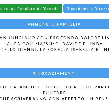
erisci un Pensiero di Ricordo
Ricordami le Ricorr
ANNUNCIO FAMIGLIA
 ANNUNCIANO CON PROFONDO DOLORE LIV
LAURA CON MASSIMO, DAVIDE E LINDA,
ATELLO GIANNI, LA SORELLA ISABELLA E I N
RINGRAZIAMENTI
TICIPATAMENTE TUTTI COLORO CHE
PART
FUNEBRE
 CHE
SCRIVERANNO
CON
AFFETTO
UN
PENS