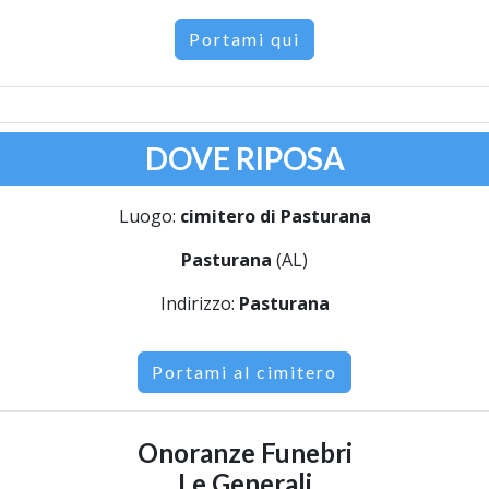
Portami qui
DOVE RIPOSA
Luogo:
cimitero di Pasturana
Pasturana
(AL)
Indirizzo:
Pasturana
Portami al cimitero
Onoranze Funebri
Le Generali