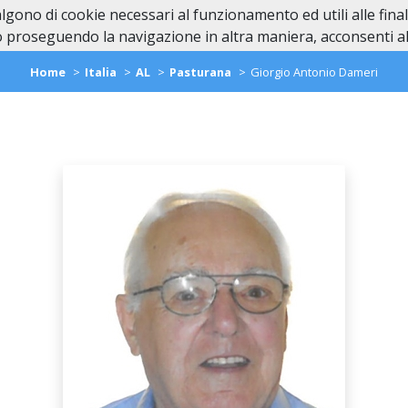
valgono di cookie necessari al funzionamento ed utili alle fina
Home
In Caso di Dec
 proseguendo la navigazione in altra maniera, acconsenti all
Home
Italia
AL
Pasturana
Giorgio Antonio Dameri