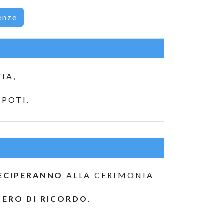
enze
IA,
IPOTI.
ECIPERANNO
ALLA CERIMONIA
IERO DI RICORDO
.