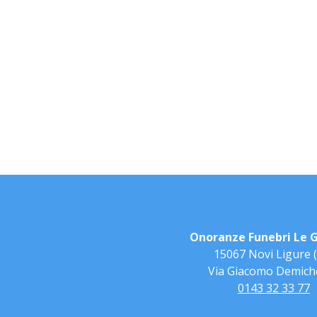
Onoranze Funebri Le G
15067 Novi Ligure 
Via Giacomo Demiche
0143 32 33 77