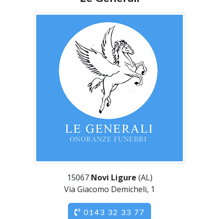
15067
Novi Ligure
(AL)
Via Giacomo Demicheli, 1
0143 32 33 77