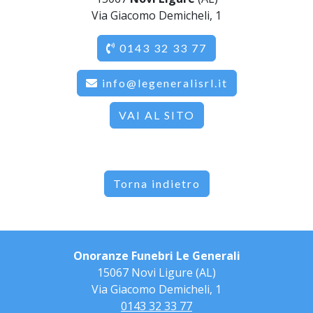
Via Giacomo Demicheli, 1
0143 32 33 77
info@legeneralisrl.it
VAI AL SITO
Torna indietro
Onoranze Funebri Le Generali
15067 Novi Ligure (AL)
Via Giacomo Demicheli, 1
0143 32 33 77