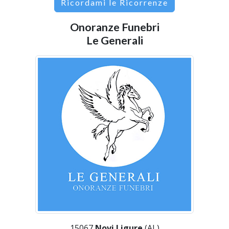
Ricordami le Ricorrenze
Onoranze Funebri
Le Generali
15067
Novi Ligure
(AL)