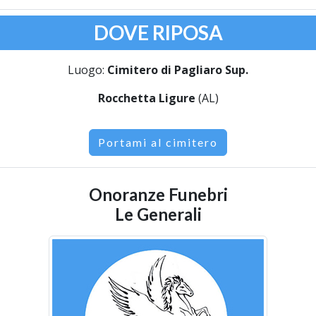
DOVE RIPOSA
Luogo:
Cimitero di Pagliaro Sup.
Rocchetta Ligure
(AL)
Portami al cimitero
Onoranze Funebri
Le Generali