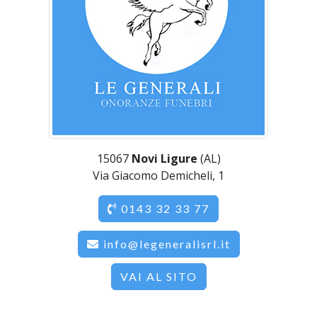
15067
Novi Ligure
(AL)
Via Giacomo Demicheli, 1
0143 32 33 77
info@legeneralisrl.it
VAI AL SITO