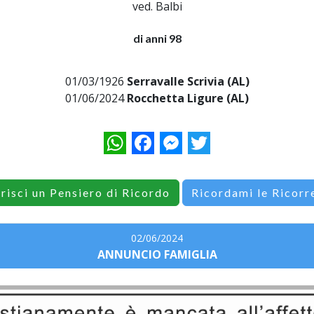
ved. Balbi
di anni 98
01/03/1926
Serravalle Scrivia (AL)
01/06/2024
Rocchetta Ligure (AL)
WhatsApp
Facebook
Messenger
Twitter
erisci un Pensiero di Ricordo
Ricordami le Ricorr
02/06/2024
ANNUNCIO FAMIGLIA