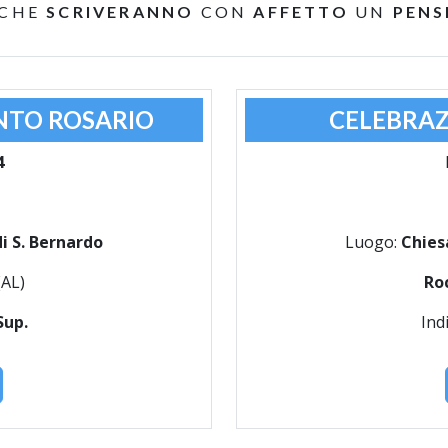
 CHE
SCRIVERANNO
CON
AFFETTO
UN
PENS
NTO ROSARIO
CELEBRAZ
4
i S. Bernardo
Luogo:
Chies
(AL)
Ro
Sup.
Ind