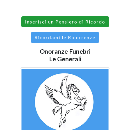
Inserisci un Pensiero di Ricordo
Ricordami le Ricorrenze
Onoranze Funebri
Le Generali