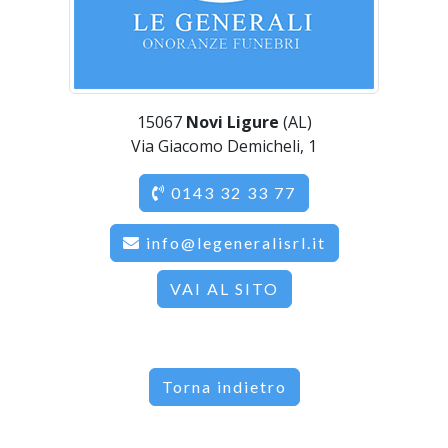
15067
Novi Ligure
(AL)
Via Giacomo Demicheli, 1
0143 32 33 77
info@legeneralisrl.it
VAI AL SITO
Torna indietro